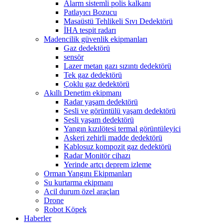
Alarm sistemli polis kalkanı
Patlayıcı Bozucu
Masaüstü Tehlikeli Sıvı Dedektörü
İHA tespit radarı
Madencilik güvenlik ekipmanları
Gaz dedektörü
sensör
Lazer metan gazı sızıntı dedektörü
Tek gaz dedektörü
Çoklu gaz dedektörü
Akıllı Denetim ekipmanı
Radar yaşam dedektörü
Sesli ve görüntülü yaşam dedektörü
Sesli yaşam dedektörü
Yangın kızılötesi termal görüntüleyici
Askeri zehirli madde dedektörü
Kablosuz kompozit gaz dedektörü
Radar Monitör cihazı
Yerinde artçı deprem izleme
Orman Yangını Ekipmanları
Su kurtarma ekipmanı
Acil durum özel araçları
Drone
Robot Köpek
Haberler