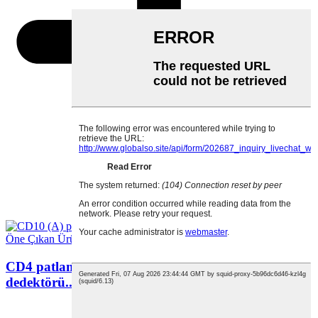
Öne Çıkan Ürünler
CD4 patlamaya dayanıklı kablosuz kompozit gaz
dedektörü...