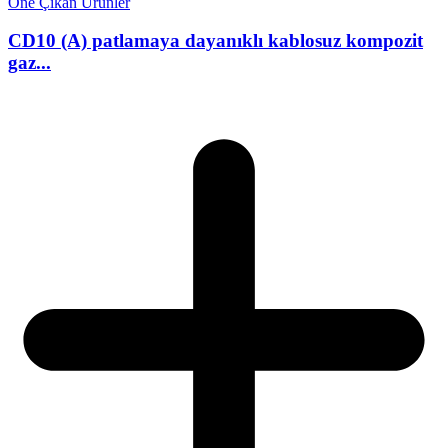
Öne Çıkan Ürünler
CD10 (A) patlamaya dayanıklı kablosuz kompozit
gaz...