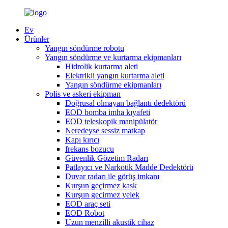
Ev
Ürünler
Yangın söndürme robotu
Yangın söndürme ve kurtarma ekipmanları
Hidrolik kurtarma aleti
Elektrikli yangın kurtarma aleti
Yangın söndürme ekipmanları
Polis ve askeri ekipman
Doğrusal olmayan bağlantı dedektörü
EOD bomba imha kıyafeti
EOD teleskopik manipülatör
Neredeyse sessiz matkap
Kapı kırıcı
frekans bozucu
Güvenlik Gözetim Radarı
Patlayıcı ve Narkotik Madde Dedektörü
Duvar radarı ile görüş imkanı
Kurşun geçirmez kask
Kurşun geçirmez yelek
EOD araç seti
EOD Robot
Uzun menzilli akustik cihaz