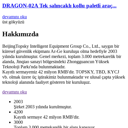
DRAGON-02A Tek salıncaklı kollu paletli araç...
devamını oku
üst gökyüzü
Hakkımızda
BeijingTopsky Intelligent Equipment Group Co., Ltd., saygın bir
küresel güvenlik ekipmanı Ar-Ge kuruluşu olma hedefiyle 2003
yılında kurulmuştur. Genel merkezi, toplam 3.000 metrekarelik bir
alanda, Jinqiao sanayi bölgesindeki Zhongguancun Yüksek
Teknoloji Parkı'nda bulunmaktadır.
Kayıtlı sermayemiz 42 milyon RMB'dir. TOPSKY, TBD, KYCJ
vb. olmak üzere üç iştirakimiz bulunmaktadır ve ulusal çapta yüksek
teknoloji alanında faaliyet gösteren bir kuruluşuz.
devamını oku
2003
Şirket 2003 yılında kurulmuştur.
4200
Kayıtlı sermaye 42 milyon RMB'dir.
3000
Toplam 3.000 metrekarelik bir alanı kapsıyor.